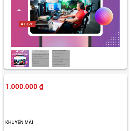
1.000.000 ₫
THANH TOÁN CHUYỂN KHOÁN HOẶC QUA THẺ
KHUYẾN MÃI